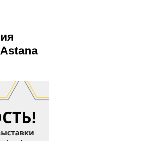
ния
 Astana