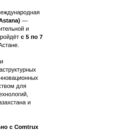
международная
Astana)
—
ительной и
пройдёт
с 5 по 7
Астане.
 и
аструктурных
инновационных
ством для
ехнологий,
азахстана и
но с Comtrux