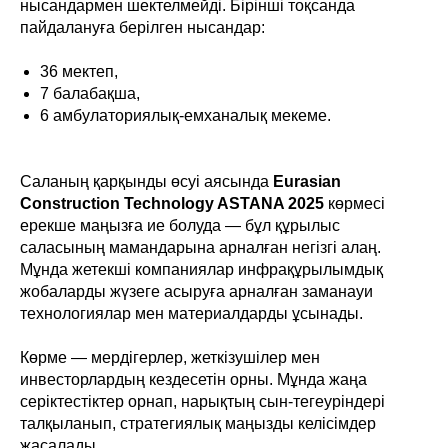
нысандармен шектелмейді. Бірінші тоқсанда
пайдалануға берілген нысандар:
36 мектеп,
7 балабақша,
6 амбулаториялық-емханалық мекеме.
Саланың қарқынды өсуі аясында
Eurasian
Construction Technology ASTANA 2025
көрмесі
ерекше маңызға ие болуда — бұл құрылыс
саласының мамандарына арналған негізгі алаң.
Мұнда жетекші компаниялар инфрақұрылымдық
жобаларды жүзеге асыруға арналған заманауи
технологиялар мен материалдарды ұсынады.
Көрме — мердігерлер, жеткізушілер мен
инвесторлардың кездесетін орны. Мұнда жаңа
серіктестіктер орнап, нарықтың сын-тегеуріндері
талқыланып, стратегиялық маңызды келісімдер
жасалады.