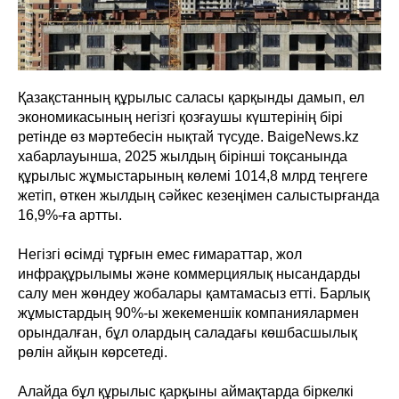
Қазақстанның құрылыс саласы қарқынды дамып, ел
экономикасының негізгі қозғаушы күштерінің бірі
ретінде өз мәртебесін нықтай түсуде. BaigeNews.kz
хабарлауынша, 2025 жылдың бірінші тоқсанында
құрылыс жұмыстарының көлемі 1014,8 млрд теңгеге
жетіп, өткен жылдың сәйкес кезеңімен салыстырғанда
16,9%-ға артты.
Негізгі өсімді тұрғын емес ғимараттар, жол
инфрақұрылымы және коммерциялық нысандарды
салу мен жөндеу жобалары қамтамасыз етті. Барлық
жұмыстардың 90%-ы жекеменшік компаниялармен
орындалған, бұл олардың саладағы көшбасшылық
рөлін айқын көрсетеді.
Алайда бұл құрылыс қарқыны аймақтарда біркелкі