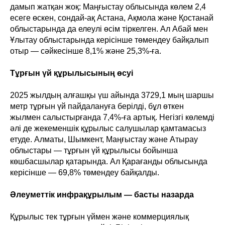
дамып жатқан жоқ: Маңғыстау облысында көлем 2,4
есеге өскен, сондай-ақ Астана, Ақмола және Қостанай
облыстарында да елеулі өсім тіркелген. Ал Абай мен
Ұлытау облыстарында керісінше төмендеу байқалып
отыр — сәйкесінше 8,1% және 25,3%-ға.
Тұрғын үй құрылысының өсуі
2025 жылдың алғашқы үш айында 3729,1 мың шаршы
метр тұрғын үй пайдалануға берілді, бұл өткен
жылмен салыстырғанда 7,4%-ға артық. Негізгі көлемді
әлі де жекеменшік құрылыс салушылар қамтамасыз
етуде. Алматы, Шымкент, Маңғыстау және Атырау
облыстары — тұрғын үй құрылысы бойынша
көшбасшылар қатарында. Ал Қарағанды облысында
керісінше — 69,8% төмендеу байқалды.
Әлеуметтік инфрақұрылым — басты назарда
Құрылыс тек тұрғын үймен және коммерциялық