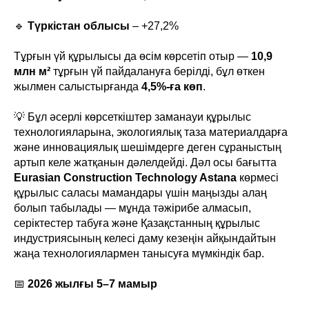
🔹
Түркістан облысы
– +27,2%
Тұрғын үй құрылысы да өсім көрсетіп отыр —
10,9
млн м²
тұрғын үй пайдалануға берілді, бұл өткен
жылмен салыстырғанда
4,5%-ға көп
.
💡 Бұл әсерлі көрсеткіштер заманауи құрылыс
технологияларына, экологиялық таза материалдарға
және инновациялық шешімдерге деген сұраныстың
артып келе жатқанын дәлелдейді. Дәл осы бағытта
Eurasian Construction Technology Astana
көрмесі
құрылыс саласы мамандары үшін маңызды алаң
болып табылады — мұнда тәжірибе алмасып,
серіктестер табуға және Қазақстанның құрылыс
индустриясының келесі даму кезеңін айқындайтын
жаңа технологиялармен танысуға мүмкіндік бар.
📅
2026 жылғы 5–7 мамыр