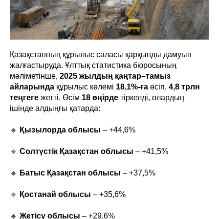
Қазақстанның құрылыс саласы қарқынды дамуын
жалғастыруда. Ұлттық статистика бюросының
мәліметінше,
2025 жылдың қаңтар–тамыз
айларында
құрылыс көлемі
18,1%-ға
өсіп,
4,8 трлн
теңгеге
жетті. Өсім
18 өңірде
тіркелді, олардың
ішінде алдыңғы қатарда:
🔹
Қызылорда облысы
– +44,6%
🔹
Солтүстік Қазақстан облысы
– +41,5%
🔹
Батыс Қазақстан облысы
– +37,5%
🔹
Қостанай облысы
– +35,6%
🔹
Жетісу облысы
– +29,6%