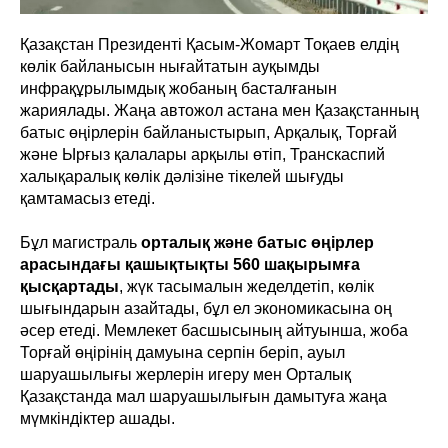
Қазақстан Президенті Қасым-Жомарт Тоқаев елдің
көлік байланысын нығайтатын ауқымды
инфрақұрылымдық жобаның басталғанын
жариялады. Жаңа автожол астана мен Қазақстанның
батыс өңірлерін байланыстырып, Арқалық, Торғай
және Ырғыз қалалары арқылы өтіп, Транскаспий
халықаралық көлік дәлізіне тікелей шығуды
қамтамасыз етеді.
Бұл магистраль
орталық және батыс өңірлер
арасындағы қашықтықты 560 шақырымға
қысқартады
, жүк тасымалын жеделдетіп, көлік
шығындарын азайтады, бұл ел экономикасына оң
әсер етеді. Мемлекет басшысының айтуынша, жоба
Торғай өңірінің дамуына серпін беріп, ауыл
шаруашылығы жерлерін игеру мен Орталық
Қазақстанда мал шаруашылығын дамытуға жаңа
мүмкіндіктер ашады.