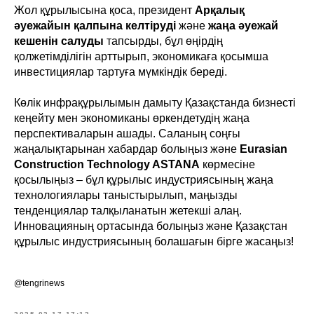
Жол құрылысына қоса, президент
Арқалық
әуежайын қалпына келтіруді
және
жаңа әуежай
кешенін салуды
тапсырды, бұл өңірдің
қолжетімділігін арттырып, экономикаға қосымша
инвестициялар тартуға мүмкіндік береді.
Көлік инфрақұрылымын дамыту Қазақстанда бизнесті
кеңейту мен экономиканы өркендетудің жаңа
перспективаларын ашады. Саланың соңғы
жаңалықтарынан хабардар болыңыз және
Eurasian
Construction Technology ASTANA
көрмесіне
қосылыңыз – бұл құрылыс индустриясының жаңа
технологиялары таныстырылып, маңызды
тенденциялар талқыланатын жетекші алаң.
Инновацияның ортасында болыңыз және Қазақстан
құрылыс индустриясының болашағын бірге жасаңыз!
@tengrinews