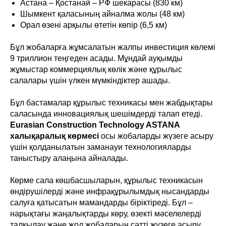
Астана – Қостанай – РФ шекарасы (830 км)
Шымкент қаласының айналма жолы (48 км)
Орал өзені арқылы өтетін көпір (6,5 км)
Бұл жобаларға жұмсалатын жалпы инвестиция көлемі
9 триллион теңгеден асады. Мұндай ауқымды
жұмыстар коммерциялық көлік және құрылыс
салалары үшін үлкен мүмкіндіктер ашады.
Бұл бастамалар құрылыс техникасы мен жабдықтары
саласында инновациялық шешімдерді талап етеді.
Eurasian Construction Technology ASTANA
халықаралық көрмесі
осы жобаларды жүзеге асыру
үшін қолданылатын заманауи технологияларды
таныстыру алаңына айналады.
Көрме сала көшбасшыларын, құрылыс техникасын
өндірушілерді және инфрақұрылымдық нысандарды
салуға қатысатын мамандарды біріктіреді. Бұл –
нарықтағы жаңалықтарды көру, өзекті мәселелерді
талқылау және жол жобаларын сәтті жүзеге асыру