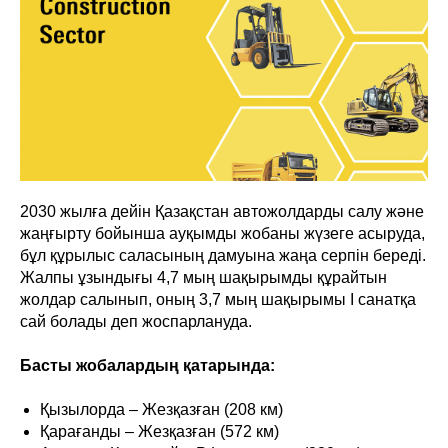
2030 жылға дейін Қазақстан автожолдарды салу және
жаңғырту бойынша ауқымды жобаны жүзеге асыруда,
бұл құрылыс саласының дамуына жаңа серпін береді.
Жалпы ұзындығы 4,7 мың шақырымды құрайтын
жолдар салынып, оның 3,7 мың шақырымы І санатқа
сай болады деп жоспарлануда.
Басты жобалардың қатарында:
Қызылорда – Жезқазған (208 км)
Қарағанды – Жезқазған (572 км)